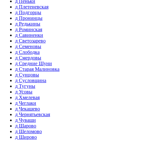
д Пеньки
д Плетеневская
д Подгорцы
д Пронинцы
д Редькины
д Роминская
д Савиненки
д Светозарево
д Семеновы
д Слободка
д Смердовы
д Средние Шуни
д Старая Малиновка
д Сунцовы
д Сусловщина
д Тугуны
д Усовы
д Хмелевая
д Чеглаки
д Чекашево
д Чернятьевская
д Чуваши
д Шарово
д Шеломово
д Широво