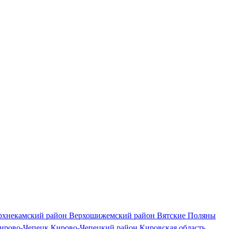
рхнекамский район
Верхошижемский район
Вятские Поляны
ирово-Чепецк
Кирово-Чепецкий район
Кировская область