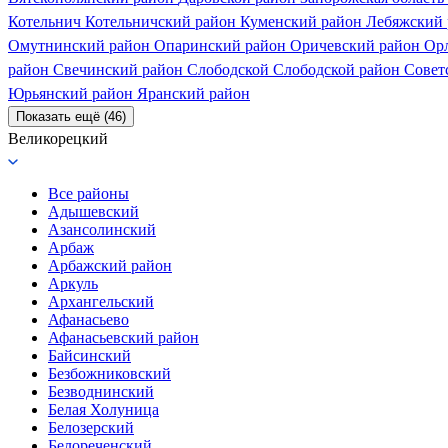
Котельнич
Котельничский район
Куменский район
Лебяжский
Омутнинский район
Опаринский район
Оричевский район
Ор
район
Свечинский район
Слободской
Слободской район
Совет
Юрьянский район
Яранский район
Показать ещё (46)
Великорецкий
Все районы
Адышевский
Азансолинский
Арбаж
Арбажский район
Аркуль
Архангельский
Афанасьево
Афанасьевский район
Байсинский
Безбожниковский
Безводнинский
Белая Холуница
Белозерский
Белореченский