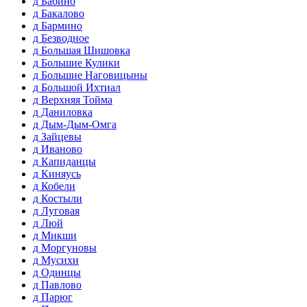
д Бабино
д Бакалово
д Бармино
д Безводное
д Большая Шишовка
д Большие Кулики
д Большие Наговицыны
д Большой Ихтиал
д Верхняя Тойма
д Даниловка
д Дым-Дым-Омга
д Зайцевы
д Иваново
д Капиданцы
д Киняусь
д Кобели
д Костыли
д Луговая
д Люй
д Микши
д Моргуновы
д Мусихи
д Одинцы
д Павлово
д Парюг