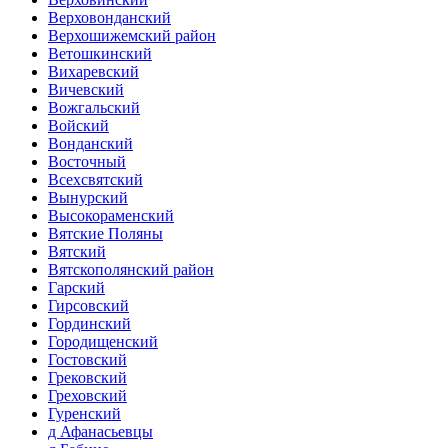
Верховонданский
Верхошижемский район
Ветошкинский
Вихаревский
Вичевский
Вожгальский
Войский
Вонданский
Восточный
Всехсвятский
Вынурский
Высокораменский
Вятские Поляны
Вятский
Вятскополянский район
Гарский
Гирсовский
Гординский
Городищенский
Гостовский
Грековский
Греховский
Гуренский
д Афанасьевцы