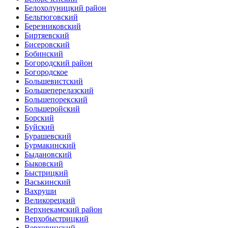
Белохолуницкий район
Бельтюговский
Березниковский
Биртяевский
Бисеровский
Бобинский
Богородский район
Богородское
Большевистский
Большеперелазский
Большепорекский
Большеройский
Борский
Буйский
Бурашевский
Бурмакинский
Быдановский
Быковский
Быстрицкий
Васькинский
Вахруши
Великорецкий
Верхнекамский район
Верхобыстрицкий
Верховинский