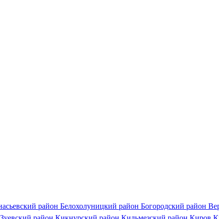
насьевский район
Белохолуницкий район
Богородский район
Ве
Зуевский район
Кикнурский район
Кильмезский район
Киров
К