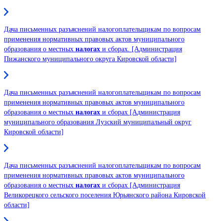
Дача письменных разъяснений налогоплательщикам по вопросам
применения нормативных правовых актов муниципального
образования о местных
налогах
и сборах. [Администрация
Пижанского муниципального округа Кировской области]
Дача письменных разъяснений налогоплательщикам по вопросам
применения нормативных правовых актов муниципального
образования о местных
налогах
и сборах [Администрация
муниципального образования Лузский муниципальный округ
Кировской области]
Дача письменных разъяснений налогоплательщикам по вопросам
применения нормативных правовых актов муниципального
образования о местных
налогах
и сборах [Администрация
Великорецкого сельского поселения Юрьянского района Кировской
области]