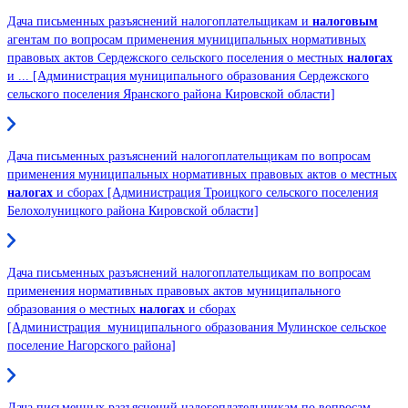
Дача письменных разъяснений налогоплательщикам и
налоговым
агентам по вопросам применения муниципальных нормативных
правовых актов Сердежского сельского поселения о местных
налогах
и ... [Администрация муниципального образования Сердежского
сельского поселения Яранского района Кировской области]
Дача письменных разъяснений налогоплательщикам по вопросам
применения муниципальных нормативных правовых актов о местных
налогах
и сборах [Администрация Троицкого сельского поселения
Белохолуницкого района Кировской области]
Дача письменных разъяснений налогоплательщикам по вопросам
применения нормативных правовых актов муниципального
образования о местных
налогах
и сборах
[Администрация муниципального образования Мулинское сельское
поселение Нагорского района]
Дача письменных разъяснений налогоплательщикам по вопросам