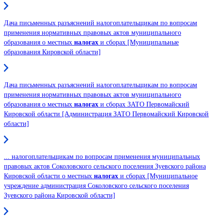
Дача письменных разъяснений налогоплательщикам по вопросам
применения нормативных правовых актов муниципального
образования о местных
налогах
и сборах [Муниципальные
образования Кировской области]
Дача письменных разъяснений налогоплательщикам по вопросам
применения нормативных правовых актов муниципального
образования о местных
налогах
и сборах ЗАТО Первомайский
Кировской области [Администрация ЗАТО Первомайский Кировской
области]
... налогоплательщикам по вопросам применения муниципальных
правовых актов Соколовского сельского поселения Зуевского района
Кировской области о местных
налогах
и сборах [Муниципальное
учреждение администрация Соколовского сельского поселения
Зуевского района Кировской области]