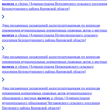
налогах
и сборах [Администрация Всехсвятского сельского поселения
Белохолуницкого района Кировской области]
Дача письменных разъяснений налогоплательщикам по вопросам
применения муниципальных нормативных правовых актов о местных
налогах
и сборах [Администрация Подрезчихинского сельского
поселения Белохолуницкого района Кировской области]
Дача письменных разъяснений налогоплательщикам по вопросам
применения муниципальных нормативных правовых актов о местных
налогах
и сборах [Администрация Прокопьевского сельского
поселения Белохолуницкого района Кировской области]
Дача письменных разъяснений налогоплательщикам по вопросам
применения нормативных правовых актов муниципального
образования о местных
налогах
и сборах [Администрация
муниципального образования Чеглаковского сельского поселения
Нагорского района Кировской области]