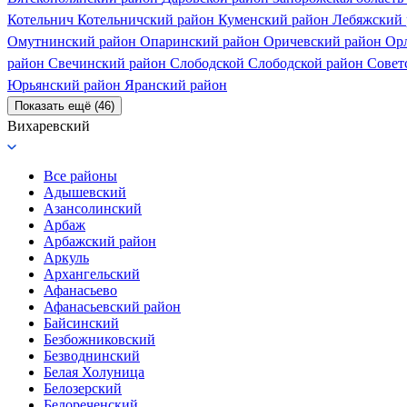
Котельнич
Котельничский район
Куменский район
Лебяжский
Омутнинский район
Опаринский район
Оричевский район
Ор
район
Свечинский район
Слободской
Слободской район
Совет
Юрьянский район
Яранский район
Показать ещё (46)
Вихаревский
Все районы
Адышевский
Азансолинский
Арбаж
Арбажский район
Аркуль
Архангельский
Афанасьево
Афанасьевский район
Байсинский
Безбожниковский
Безводнинский
Белая Холуница
Белозерский
Белореченский