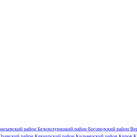
насьевский район
Белохолуницкий район
Богородский район
Ве
Зуевский район
Кикнурский район
Кильмезский район
Киров
К