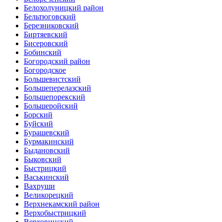
Белохолуницкий район
Бельтюговский
Березниковский
Биртяевский
Бисеровский
Бобинский
Богородский район
Богородское
Большевистский
Большеперелазский
Большепорекский
Большеройский
Борский
Буйский
Бурашевский
Бурмакинский
Быдановский
Быковский
Быстрицкий
Васькинский
Вахруши
Великорецкий
Верхнекамский район
Верхобыстрицкий
Верховинский