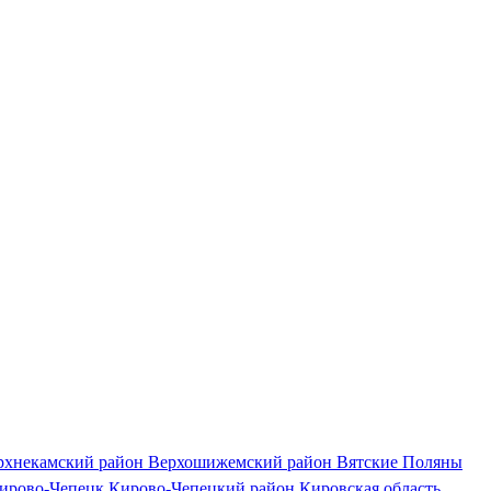
рхнекамский район
Верхошижемский район
Вятские Поляны
ирово-Чепецк
Кирово-Чепецкий район
Кировская область