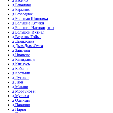
д Бабино
д Бакалово
д Бармино
д Безводное
д Большая Шишовка
д Большие Кулики
д Большие Наговицыны
д Большой Ихтиал
д Верхняя Тойма
д Даниловка
д Дым-Дым-Омга
д Зайцевы
д Иваново
д Капиданцы
д Киняусь
д Кобели
д Костыли
д Луговая
д Люй
д Микши
д Моргуновы
д Мусихи
д Одинцы
д Павлово
д Парюг