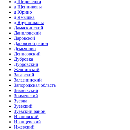
д Широченки
д Щенниковы
д Юрино
д Ямышка
д Ярушниковы
Дамаскинский
Даниловский
Даровской
Даровской район
Демьяново
Денисовский
Дубровка
Дубровский
Желнинский
Загарский
Залазнинский
Запорожская область
Зимнякский
Знаменский
Зуевка
Зуевский
Зуевский район
Ивановский
Иванцевский
Ижевский