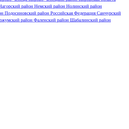
Нагорский район
Немский район
Нолинский район
он
Подосиновский район
Российская Федерация
Санчурский
ржумский район
Фаленский район
Шабалинский район