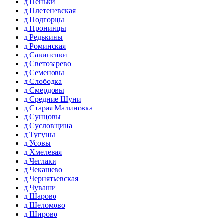
д Пеньки
д Плетеневская
д Подгорцы
д Пронинцы
д Редькины
д Роминская
д Савиненки
д Светозарево
д Семеновы
д Слободка
д Смердовы
д Средние Шуни
д Старая Малиновка
д Сунцовы
д Сусловщина
д Тугуны
д Усовы
д Хмелевая
д Чеглаки
д Чекашево
д Чернятьевская
д Чуваши
д Шарово
д Шеломово
д Широво