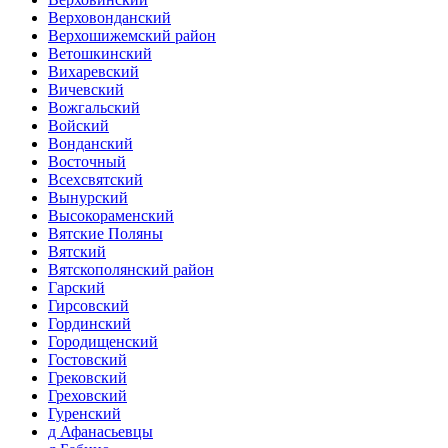
Верховонданский
Верхошижемский район
Ветошкинский
Вихаревский
Вичевский
Вожгальский
Войский
Вонданский
Восточный
Всехсвятский
Вынурский
Высокораменский
Вятские Поляны
Вятский
Вятскополянский район
Гарский
Гирсовский
Гординский
Городищенский
Гостовский
Грековский
Греховский
Гуренский
д Афанасьевцы