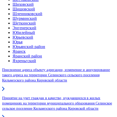
Шиховский
Шишовский
Шленниковский
Шурминский
Щеткинский
Энгенерский
Юбилейный
Юрьевский
Юрья
Юрьянский район
Яранск
Яранский район
Яхреньгский
Присвоение адреса объекту адресации, изменение и аннулирование
такого адреса на территории Селинского сельского поселения
Кильмезского района Кировской области
Принятие на учет граждан в качестве, нуждающихся в жилых
помещениях на территории муниципального образования Селинское
сельское поселение Кильмезского района Кировской области