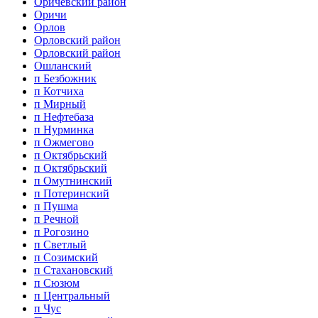
Оричевский район
Оричи
Орлов
Орловский район
Орловский район
Ошланский
п Безбожник
п Котчиха
п Мирный
п Нефтебаза
п Нурминка
п Ожмегово
п Октябрьский
п Октябрьский
п Омутнинский
п Потеринский
п Пушма
п Речной
п Рогозино
п Светлый
п Созимский
п Стахановский
п Сюзюм
п Центральный
п Чус