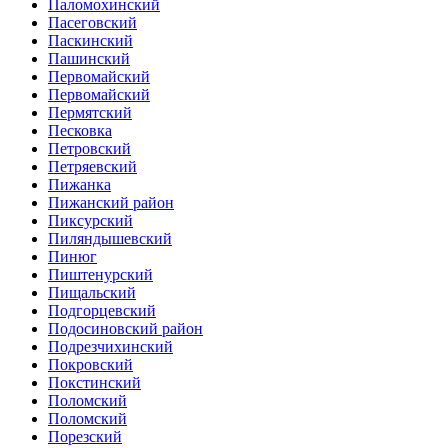
Паломохинский
Пасеговский
Паскинский
Пашинский
Первомайский
Первомайский
Пермятский
Песковка
Петровский
Петряевский
Пижанка
Пижанский район
Пиксурский
Пиляндышевский
Пинюг
Пиштенурский
Пищальский
Подгорцевский
Подосиновский район
Подрезчихинский
Покровский
Покстинский
Поломский
Поломский
Порезский