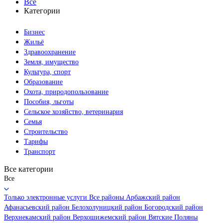
Все
Категории
Бизнес
Жильё
Здравоохранение
Земля, имущество
Культура, спорт
Образование
Охота, природопользование
Пособия, льготы
Сельское хозяйство, ветеринария
Семья
Строительство
Тарифы
Транспорт
Все категории
Все
Только электронные услуги
Все районы
Арбажский район
Афанасьевский район
Белохолуницкий район
Богородский район
Верхнекамский район
Верхошижемский район
Вятские Поляны