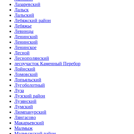
Лазаревский
Лальск
Лальский
Лебяжский район
Лебяжье
Левинцы
Ленинский
Ленинский
Ленинское
Лесной
Леснополянский
лесоучасток Каменный Перебор
Лойнский
Ломовский
Лопьяльский
Лугоболотный
Луза
Лузский район
Лузянский
Лумский
Люмпанурский
Лянгасово
Макарьевский
Малмыж
Малмыжский район