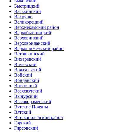
Быковский
Быстрицкий
Васькинский
Вахруши
Великорецкий
Верхнекамский район
Верхобыстрицкий
Верховинский
Верховонданский
Верхошижемский район
Ветошкинский
Вихаревский
Вичевский
Вожгальский
Войский
Вонданский
Восточный
Всехсвятский
Вынурский
Высокораменский
Вятские Поляны
Вятский
Вятскополянский район
Гарский
Гирсовский