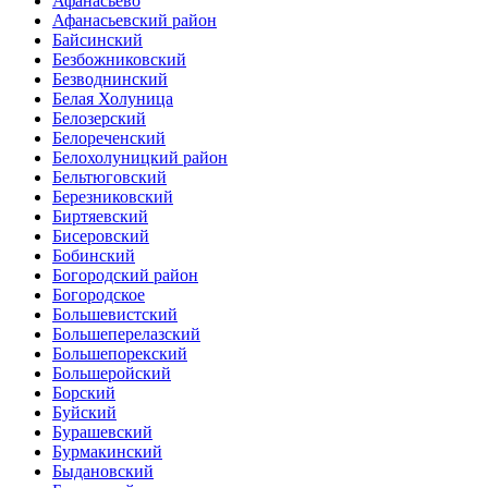
Афанасьево
Афанасьевский район
Байсинский
Безбожниковский
Безводнинский
Белая Холуница
Белозерский
Белореченский
Белохолуницкий район
Бельтюговский
Березниковский
Биртяевский
Бисеровский
Бобинский
Богородский район
Богородское
Большевистский
Большеперелазский
Большепорекский
Большеройский
Борский
Буйский
Бурашевский
Бурмакинский
Быдановский