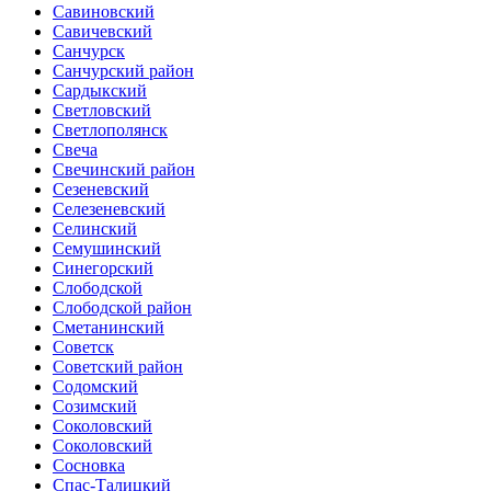
Савиновский
Савичевский
Санчурск
Санчурский район
Сардыкский
Светловский
Светлополянск
Свеча
Свечинский район
Сезеневский
Селезеневский
Селинский
Семушинский
Синегорский
Слободской
Слободской район
Сметанинский
Советск
Советский район
Содомский
Созимский
Соколовский
Соколовский
Сосновка
Спас-Талицкий