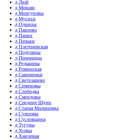
д Люй
д Микши
д Моргуновы
д Мусихи
д Одинцы
д Павлово
д Парюг
д Пеньки
д Плетеневская
д Подгорцы
д Пронинцы
д Редькины
д Роминская
д Савиненки
д Светозарево
д Семеновы
д Слободка
д Смердовы
д Средние Шуни
д Старая Малиновка
д Сунцовы
д Сусловщина
д Тугуны
д Усовы
д Хмелевая