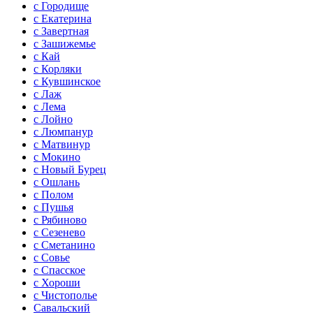
с Городище
с Екатерина
с Завертная
с Зашижемье
с Кай
с Корляки
с Кувшинское
с Лаж
с Лема
с Лойно
с Люмпанур
с Матвинур
с Мокино
с Новый Бурец
с Ошлань
с Полом
с Пушья
с Рябиново
с Сезенево
с Сметанино
с Совье
с Спасское
с Хороши
с Чистополье
Савальский