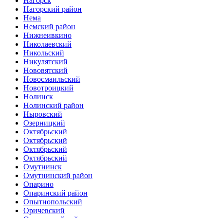
Нагорск
Нагорский район
Нема
Немский район
Нижнеивкино
Николаевский
Никольский
Никулятский
Нововятский
Новосмаильский
Новотроицкий
Нолинск
Нолинский район
Ныровский
Озерницкий
Октябрьский
Октябрьский
Октябрьский
Октябрьский
Омутнинск
Омутнинский район
Опарино
Опаринский район
Опытнопольский
Оричевский