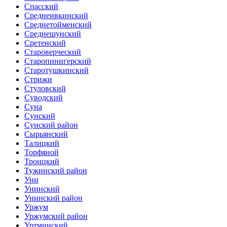
Спасский
Среднеивкинский
Среднетойменский
Среднешунский
Сретенский
Староверческий
Старопинигерский
Старотушкинский
Стрижи
Стуловский
Суводский
Суна
Сунский
Сунский район
Сырьянский
Талицкий
Торфяной
Троицкий
Тужинский район
Уни
Унинский
Унинский район
Уржум
Уржумский район
Уртминский