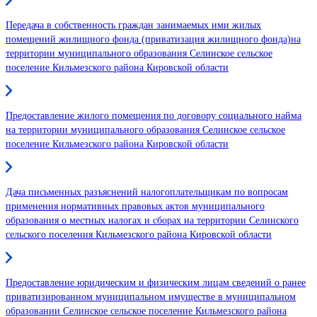
Передача в собственность граждан занимаемых ими жилых
помещений жилищного фонда (приватизация жилищного фонда)на
территории муниципального образования Селинское сельское
поселение Кильмезского района Кировской области
Предоставление жилого помещения по договору социального найма
на территории муниципального образования Селинское сельское
поселение Кильмезского района Кировской области
Дача письменных разъяснений налогоплательщикам по вопросам
применения нормативных правовых актов муниципального
образования о местных налогах и сборах на территории Селинского
сельского поселения Кильмезского района Кировской области
Предоставление юридическим и физическим лицам сведений о ранее
приватизированном муниципальном имуществе в муниципальном
образовании Селинское сельское поселение Кильмезского района