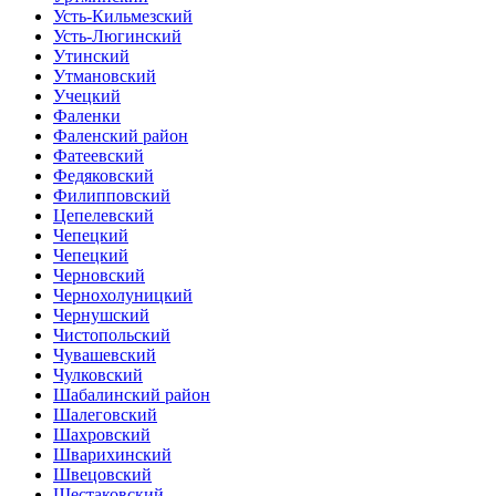
Усть-Кильмезский
Усть-Люгинский
Утинский
Утмановский
Учецкий
Фаленки
Фаленский район
Фатеевский
Федяковский
Филипповский
Цепелевский
Чепецкий
Чепецкий
Черновский
Чернохолуницкий
Чернушский
Чистопольский
Чувашевский
Чулковский
Шабалинский район
Шалеговский
Шахровский
Шварихинский
Швецовский
Шестаковский