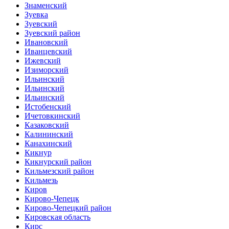
Знаменский
Зуевка
Зуевский
Зуевский район
Ивановский
Иванцевский
Ижевский
Изиморский
Ильинский
Ильинский
Ильинский
Истобенский
Ичетовкинский
Казаковский
Калининский
Канахинский
Кикнур
Кикнурский район
Кильмезский район
Кильмезь
Киров
Кирово-Чепецк
Кирово-Чепецкий район
Кировская область
Кирс