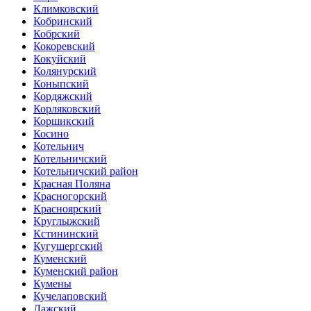
Климковский
Кобринский
Кобрский
Кокоревский
Кокуйский
Колянурский
Коныпский
Кордяжский
Корляковский
Коршикский
Косино
Котельнич
Котельничский
Котельничский район
Красная Поляна
Красногорский
Красноярский
Круглыжский
Кстининский
Кугушергский
Куменский
Куменский район
Кумены
Кучелаповский
Лажский