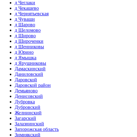
д Чеглаки
д Чекашево
д Чернятьевская
д Чуваши
д Шарово
д Шеломово
д Широво
д Широченки
д Щенниковы
д Юрино
д Ямышка
д Ярушниковы
Дамаскинский
Даниловский
Даровской
Даровской район
Демьяново
Денисовский
Дубровка
Дубровский
Желнинский
Загарский
Залазнинский
Запорожская область
Зимнякский