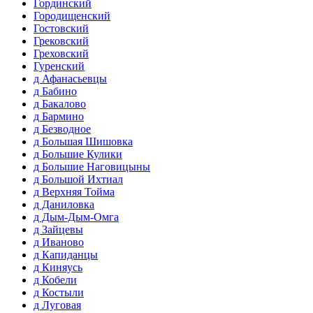
Гординский
Городищенский
Гостовский
Грековский
Греховский
Гуренский
д Афанасьевцы
д Бабино
д Бакалово
д Бармино
д Безводное
д Большая Шишовка
д Большие Кулики
д Большие Наговицыны
д Большой Ихтиал
д Верхняя Тойма
д Даниловка
д Дым-Дым-Омга
д Зайцевы
д Иваново
д Капиданцы
д Киняусь
д Кобели
д Костыли
д Луговая