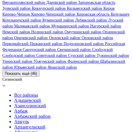
Вятскополянский район
Даровской район
Запорожская область
Зуевский район
Кикнурский район
Кильмезский район
Киров
Кирово-Чепецк
Кирово-Чепецкий район
Кировская область
Котельнич
Котельничский район
Куменский район
Лебяжский район
Лузский
район
Малмыжский район
Мурашинский район
Нагорский район
Немский район
Нолинский район
Омутнинский район
Опаринский
район
Оричевский район
Орловский район
Орловский район
Первомайский
Пижанский район
Подосиновский район
Российская
Федерация
Санчурский район
Свечинский район
Слободской
Слободской район
Советский район
Сунский район
Тужинский район
Унинский район
Уржумский район
Фаленский район
Шабалинский
район
Юрьянский район
Яранский район
Показать ещё (46)
Селинский
Все районы
Адышевский
Азансолинский
Арбаж
Арбажский район
Аркуль
Архангельский