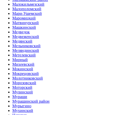
Малокильмезский
Малополомский
Мари-Ушемский
Маромицкий
Матвинурский
Машкинский
Медведок
Медвеженский
Медянский
Мельниковский
Меляндинский
Метелевский
Мирный
Михеевский
Мокинский
Мокрецовский
Молотниковский
Морозовский
Моторский
Мулинский
Мураши
Мурашинский район
Мурыгино
Мухинский