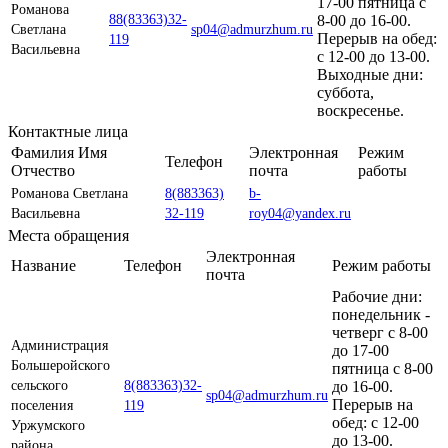
17-00 пятница с
Романова
88(83363)32-
8-00 до 16-00.
Светлана
sp04@admurzhum.ru
Перерыв на обед:
119
Васильевна
с 12-00 до 13-00.
Выходные дни:
суббота,
воскресенье.
Контактные лица
Фамилия Имя
Электронная
Режим
Телефон
Отчество
почта
работы
Романова Светлана
8(883363)
b-
Васильевна
32-119
roy04@yandex.ru
Места обращения
Электронная
Название
Телефон
Режим работы
почта
Рабочие дни:
понедельник -
четверг с 8-00
Администрация
до 17-00
Большеройского
пятница с 8-00
сельского
8(883363)32-
до 16-00.
sp04@admurzhum.ru
Перерыв на
поселения
119
обед: с 12-00
Уржумского
до 13-00.
района