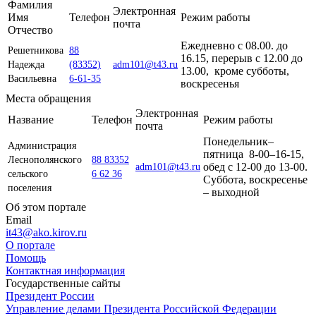
Фамилия
Электронная
Имя
Телефон
Режим работы
почта
Отчество
Ежедневно с 08.00. до
Решетникова
88
16.15, перерыв с 12.00 до
Надежда
(83352)
adm101@t43.ru
13.00, кроме субботы,
Васильевна
6-61-35
воскресенья
Места обращения
Электронная
Название
Телефон
Режим работы
почта
Понедельник–
Администрация
пятница 8-00–16-15,
Леснополянского
88 83352
обед с 12-00 до 13-00.
adm101@t43.ru
сельского
6 62 36
Суббота, воскресенье
поселения
– выходной
Об этом портале
Email
it43@ako.kirov.ru
О портале
Помощь
Контактная информация
Государственные сайты
Президент России
Управление делами Президента Российской Федерации