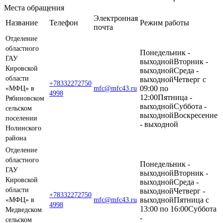
Места обращения
Электронная
Название
Телефон
Режим работы
почта
Отделение
областного
Понедельник -
ГАУ
выходнойВторник -
Кировской
выходнойСреда -
области
выходнойЧетверг c
+78332272750
09:00 по
«МФЦ» в
mfc@mfc43.ru
4998
12:00Пятница -
Рябиновском
выходнойСуббота -
сельском
выходнойВоскресение
поселении
- выходной
Нолинского
района
Отделение
областного
Понедельник -
ГАУ
выходнойВторник -
Кировской
выходнойСреда -
области
выходнойЧетверг -
+78332272750
выходнойПятница c
«МФЦ» в
mfc@mfc43.ru
4998
13:00 по 16:00Суббота
Медведском
-
сельском