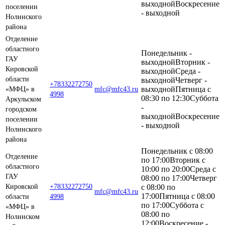
выходнойВоскресение
поселении
- выходной
Нолинского
района
Отделение
областного
Понедельник -
ГАУ
выходнойВторник -
Кировской
выходнойСреда -
области
выходнойЧетверг -
+78332272750
выходнойПятница c
«МФЦ» в
mfc@mfc43.ru
4998
08:30 по 12:30Суббота
Аркульском
-
городском
выходнойВоскресение
поселении
- выходной
Нолинского
района
Понедельник c 08:00
Отделение
по 17:00Вторник c
областного
10:00 по 20:00Среда c
ГАУ
08:00 по 17:00Четверг
Кировской
+78332272750
c 08:00 по
mfc@mfc43.ru
17:00Пятница c 08:00
области
4998
по 17:00Суббота c
«МФЦ» в
08:00 по
Нолинском
12:00Воскресение -