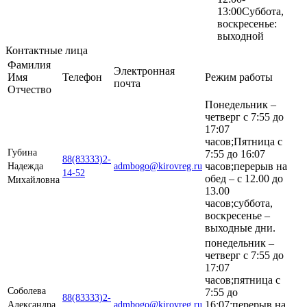
13:00Суббота,
воскресенье:
выходной
Контактные лица
Фамилия
Электронная
Имя
Телефон
Режим работы
почта
Отчество
Понедельник –
четверг с 7:55 до
17:07
часов;Пятница с
Губина
7:55 до 16:07
88(83333)2-
часов;перерыв на
Надежда
admbogo@kirovreg.ru
14-52
обед – с 12.00 до
Михайловна
13.00
часов;суббота,
воскресенье –
выходные дни.
понедельник –
четверг с 7:55 до
17:07
часов;пятница с
Соболева
7:55 до
88(83333)2-
16:07;перерыв на
Александра
admbogo@kirovreg.ru