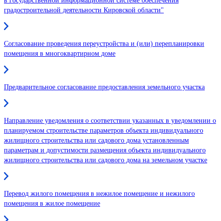
в государственной информационной системе обеспечения
градостроительной деятельности Кировской области"
Согласование проведения переустройства и (или) перепланировки
помещения в многоквартирном доме
Предварительное согласование предоставления земельного участка
Направление уведомления о соответствии указанных в уведомлении о
планируемом строительстве параметров объекта индивидуального
жилищного строительства или садового дома установленным
параметрам и допустимости размещения объекта индивидуального
жилищного строительства или садового дома на земельном участке
Перевод жилого помещения в нежилое помещение и нежилого
помещения в жилое помещение