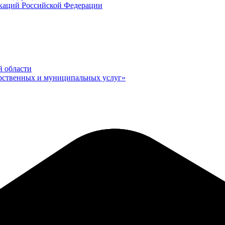
икаций Российской Федерации
й области
рственных и муниципальных услуг»