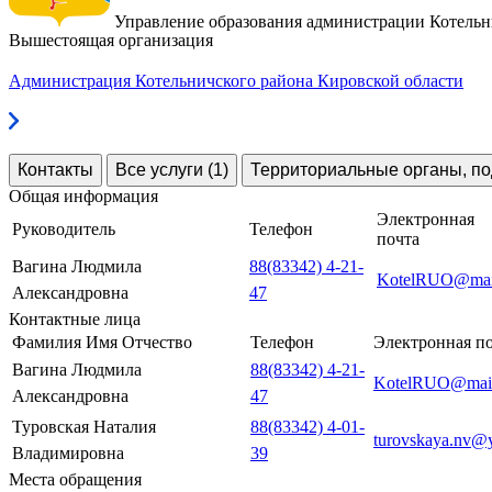
Управление образования администрации Котельн
Вышестоящая организация
Администрация Котельничского района Кировской области
Контакты
Все услуги (1)
Территориальные органы, по
Общая информация
Электронная
Руководитель
Телефон
почта
Вагина Людмила
88(83342) 4-21-
KotelRUO@mail
Александровна
47
Контактные лица
Фамилия Имя Отчество
Телефон
Электронная п
Вагина Людмила
88(83342) 4-21-
KotelRUO@mail
Александровна
47
Туровская Наталия
88(83342) 4-01-
turovskaya.nv@
Владимировна
39
Места обращения