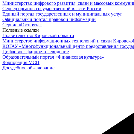
Министерство цифрового развития, связи и массовых коммун
Сервер органов государственной власти России
Единый портал государственных и муниципальных услуг
Официальный портал правовой информации
Cервис «Госпочта»
Полезные ссылки
Правительство Кировской области
Министерство информационных технологий и связи Кировско
КОГАУ «Многофункциональный центр предоставления госуда
Цифровое эфирное телевидение
Образовательный портал «Финансовая культура»
Корпорация МСП
Досудебное обжалование