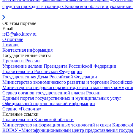
средства проходит в границах Кировской области и указанный
Об этом портале
Email
it43@ako.kirov.ru
О портале
Помощь
Контактная информация
Государственные сайты
Президент России
Управление делами Президента Российской Федерации
Правительство Российской Федерации
Государственная Дума Российской Федерации
Министерство экономического развития и торговли Российско
Министерство цифрового развития, связи и массовых коммун
Сервер органов государственной власти России
Единый портал государственных и муниципальных услуг
Официальный портал правовой информации
Cервис «Госпочта»
Полезные ссылки
Правительство Кировской области
Министерство информационных технологий и связи Кировско
КОГАУ «Многофункциональный центр предоставления госуда