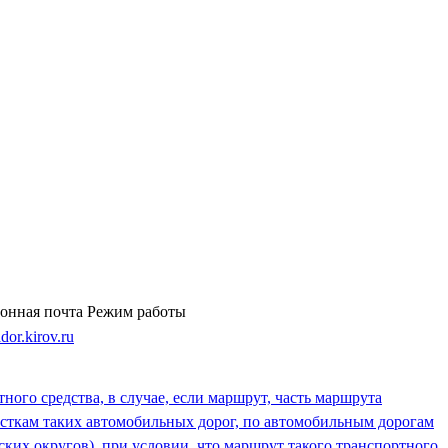
онная почта
Режим работы
or.kirov.ru
ого средства, в случае, если маршрут, часть маршрута
асткам таких автомобильных дорог, по автомобильным дорогам
ких округов), при условии, что маршрут такого транспортного