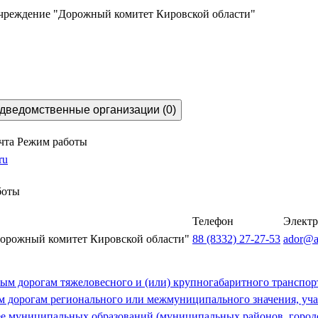
учреждение "Дорожный комитет Кировской области"
дведомственные организации (0)
чта
Режим работы
ru
боты
Телефон
Электр
Дорожный комитет Кировской области"
88 (8332) 27-27-53
ador@ad
м дорогам тяжеловесного и (или) крупногабаритного транспортн
ым дорогам регионального или межмуниципального значения, уч
ее муниципальных образований (муниципальных районов, городс