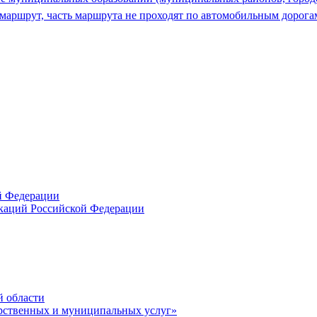
 маршрут, часть маршрута не проходят по автомобильным дорога
й Федерации
икаций Российской Федерации
й области
рственных и муниципальных услуг»